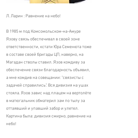
Л. Ларин : Равнение на небо!
В 1985 м под Комсомольском-на-Амуре
Язову связь обеспечивал в своей зоне
ответственности, кстати Юра Семенюта тоже
в составе своей бригады ЦП, наверно, на
Магадан стволы ставил. Язов комдиву за
обеспечение связи благодарность объявил,
а мне комдив на совещании: "связисты с
задачей справились". Вся дивизия на ушах
стояла. Язов завис над плацем на вертолёте
в матюгальник обматерил зам по тылу за
оттаявший и упавший забор и улетел.
Картина была: дивизия смирно, равнение на
небо!