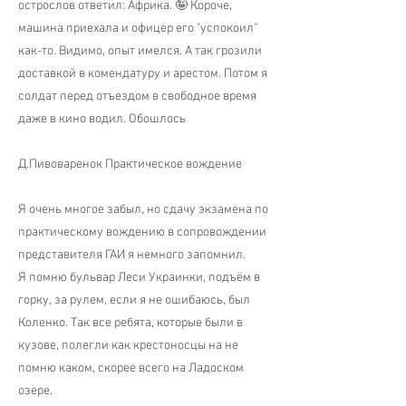
острослов ответил: Африка. 🤪 Короче,
машина приехала и офицер его "успокоил"
как-то. Видимо, опыт имелся. А так грозили
доставкой в комендатуру и арестом. Потом я
солдат перед отъездом в свободное время
даже в кино водил. Обошлось
Д.Пивоваренок Практическое вождение
Я очень многое забыл, но сдачу экзамена по
практическому вождению в сопровождении
представителя ГАИ я немного запомнил.
Я помню бульвар Леси Украинки, подъём в
горку, за рулем, если я не ошибаюсь, был
Коленко. Так все ребята, которые были в
кузове, полегли как крестоносцы на не
помню каком, скорее всего на Ладоском
озере.