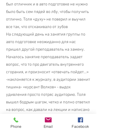
был отличник и в авто подготовке не нужно
было быть сем пядей во лбу, чтобы получить
отлично. Толя «духу» не поверил и выучил
все так, что отскакивало от зубов
На следующий день на занятия группы по
авто подготовке неожиданно для нас
пришел другой преподаватель на замену.
Началось занятие преподаватель задает
вопрос, что то про двигатель внутреннего
сгорания, и произносит «отвечать пойдет...»
-наклоняется к журналу, в аудитории звенит
тишина- «курсант Волков» - выдох
удивления просто потряс аудиторию. Толя
вышел бодрым шагом, четко и полно ответил
на вопрос, как давали на лекции и написано
в учебнике, и доложил что ответ закончил.
Преподаватель выдержал паузу и изрек
Phone
Email
Facebook
«садитесь курсант Волков, оценка хорошо».