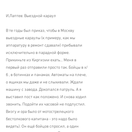
И.Лаптев: Выездной караул
В те годы был приказ, чтобы в Москву
выездные караулы (к примеру, как мы
аппаратуру в ремонт сдавали) прибывали
исключительно в парадной форме.
Прикиньте из Киргизии ехать... Меня в
первый раз отправили просто так. Бойцы в х/
б , в ботинках и панамах. Автоматы на плече,
о ящиках мы даже и не слыхивали. Ждали
машину с завода. Докопался патруль. А я
выставил пост как положено. И снова ходил
звонить. Подойти их часовой не подпустил.
Визгу и ора было от мотострелецкого
бестолкового капитана - это надо было
видеть). Он ещё бойцов спросил, а один