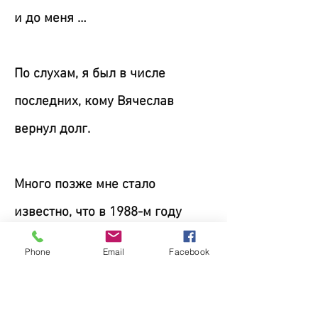
и до меня …
По слухам, я был в числе
последних, кому Вячеслав
вернул долг.
Много позже мне стало
известно, что в 1988-м году
Вячеслав Капуста покинул нас …
Phone
Email
Facebook
R.I.P. Вячеслав … (Rest In Peace –