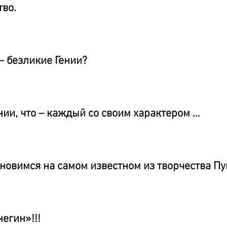
тво.
 – безликие Гении?
нии, что – каждый со своим характером …
ановимся на самом известном из творчества П
егин»!!!