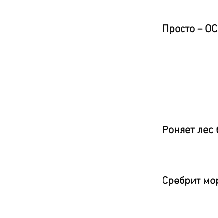
Просто – О
Роняет лес 
Сребрит мо