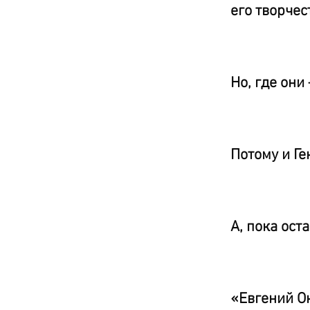
его творчес
Но, где они
Потому и Ге
А, пока ост
«Евгений Он