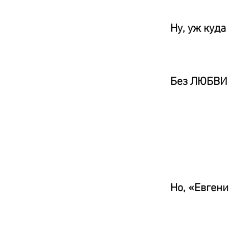
Ну, уж куда
Без ЛЮБВИ
Но, «Евге