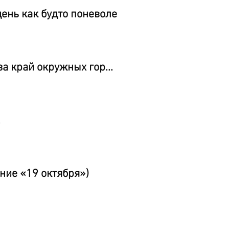
ень как будто поневоле
за край окружных гор...
.
ние «19 октября»)