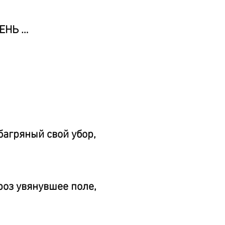
СЕНЬ …
багряный свой убор,
роз увянувшее поле,