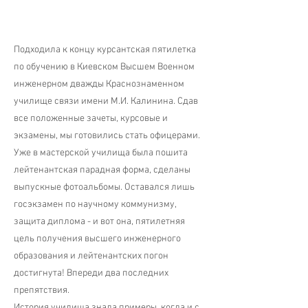
Подходила к концу курсантская пятилетка
по обучению в Киевском Высшем Военном
инженерном дважды Краснознаменном
училище связи имени М.И. Калинина. Сдав
все положенные зачеты, курсовые и
экзамены, мы готовились стать офицерами.
Уже в мастерской училища была пошита
лейтенантская парадная форма, сделаны
выпускные фотоальбомы. Оставался лишь
госэкзамен по научному коммунизму,
защита диплома - и вот она, пятилетняя
цель получения высшего инженерного
образования и лейтенантских погон
достигнута! Впереди два последних
препятствия.
История училища знала примеры, когда и с