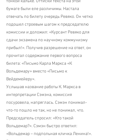
тонкой кальке. Оттиски текста на этой
бумаге были еле различимы. Настала
отвечать по билету очередь Ревяко. Он четко
подошел строевым шагом к председателю
комиссии и доложил: «Курсант Ревяко для
сдачи экзамена по научному коммунизму
прибыл!». Получив разрешение на ответ, он
прочитал содержание первого вопроса
билета: «Письмо Карла Маркса «К
Вольдемару» вместо «Письмо к
Вейдемейеру».
Услышав название работы К. Маркса в
интерпретации Сэмэна, комиссия
посуровела, напряглась. Сэмэн понимал-
что-то пошло не так, но не понимал, что.
Председатель спросил: «Кто такой
Вольдемар?». Сэмэн быстро ответил:
«Вольдемар – подпольная кличка Ленина!».