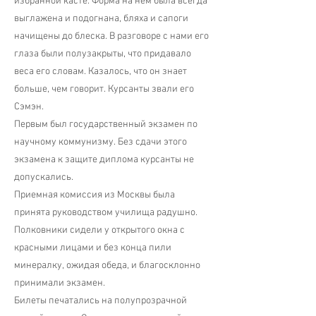
избранной касте. Форма на нем была всегда
выглажена и подогнана, бляха и сапоги
начищены до блеска. В разговоре с нами его
глаза были полузакрыты, что придавало
веса его словам. Казалось, что он знает
больше, чем говорит. Курсанты звали его
Сэмэн.
Первым был государственный экзамен по
научному коммунизму. Без сдачи этого
экзамена к защите диплома курсанты не
допускались.
Приемная комиссия из Москвы была
принята руководством училища радушно.
Полковники сидели у открытого окна с
красными лицами и без конца пили
минералку, ожидая обеда, и благосклонно
принимали экзамен.
Билеты печатались на полупрозрачной