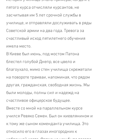
пятого курса отчисляли курсантов, не
засчитывая им 5 лет срочной службы в
училище, и отправляли дослуживать в ряды
Советской армии на два года. Тревога за
счастливый исход пятилетнего обучения
имела место.
В Киеве был июнь, под мостом Патона
блестел голубой Днепр, все цвело и
благоухало, мимо стен училища скрежетали
на повороте трамваи, напоминая, что рядом
другая, гражданская, свободная жизнь. Мы
были молоды, полны сил и надежд на
счастливое офицерское будущее.
Вместе со мной на параллельном курсе
учился Ревяко Семен. Был он киевлянином и
к тому же сыном коменданта училища. Это
относило его в глазах иногородних к