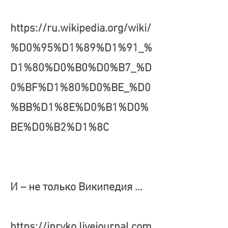
https://ru.wikipedia.org/wiki/
%D0%95%D1%89%D1%91_%
D1%80%D0%B0%D0%B7_%D
0%BF%D1%80%D0%BE_%D0
%BB%D1%8E%D0%B1%D0%
BE%D0%B2%D1%8C
И – не только Википедия …
https://inryko.livejournal.com