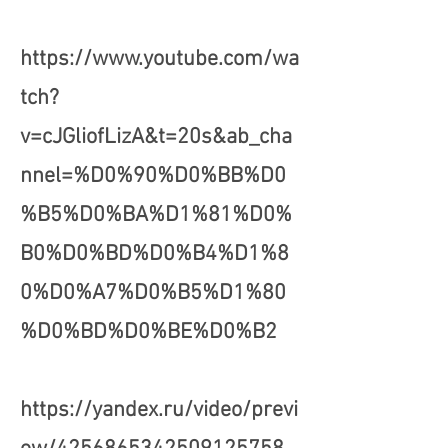
https://www.youtube.com/wa
tch?
v=cJGliofLizA&t=20s&ab_cha
nnel=%D0%90%D0%BB%D0
%B5%D0%BA%D1%81%D0%
B0%D0%BD%D0%B4%D1%8
0%D0%A7%D0%B5%D1%80
%D0%BD%D0%BE%D0%B2
https://yandex.ru/video/previ