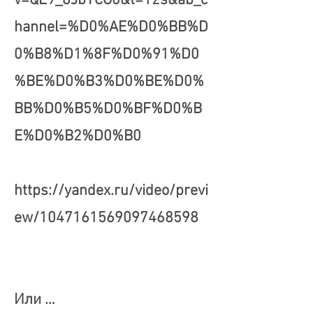
v=QE9_8JbTCG0&t=12s&ab_c
hannel=%D0%AE%D0%BB%D
0%B8%D1%8F%D0%91%D0
%BE%D0%B3%D0%BE%D0%
BB%D0%B5%D0%BF%D0%B
E%D0%B2%D0%B0
https://yandex.ru/video/previ
ew/1047161569097468598
Или …