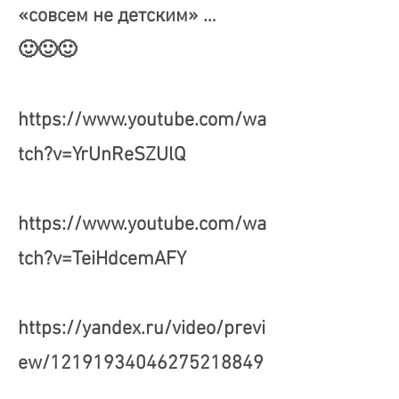
«совсем не детским» …
🙂🙂🙂
https://www.youtube.com/wa
tch?v=YrUnReSZUlQ
https://www.youtube.com/wa
tch?v=TeiHdcemAFY
https://yandex.ru/video/previ
ew/12191934046275218849