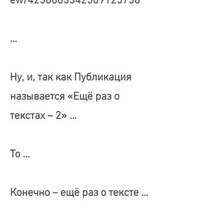
ew/4256865342509125758
…
Ну, и, так как Публикация
называется «Ещё раз о
текстах – 2» …
То …
Конечно – ещё раз о тексте …