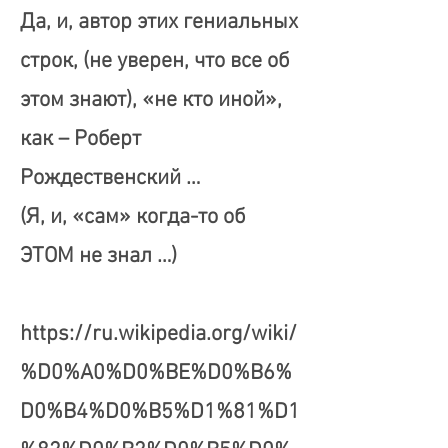
Да, и, автор этих гениальных
строк, (не уверен, что все об
этом знают), «не кто иной»,
как – Роберт
Рождественский …
(Я, и, «сам» когда-то об
ЭТОМ не знал …)
https://ru.wikipedia.org/wiki/
%D0%A0%D0%BE%D0%B6%
D0%B4%D0%B5%D1%81%D1