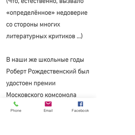
(Что, естественно, вызвало
«определённое» недоверие
со стороны многих
литературных критиков …)
В наши же школьные годы
Роберт Рождественский был
удостоен премии
Московского комсомола
(1970) и премии Ленинского
Phone
Email
Facebook
комсомола (1972)
(Понятно – «не просто так»